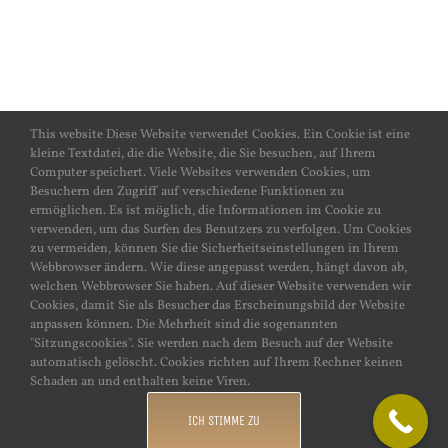
This website Diese Website verwendet Cookies. Ein Cookie ist eine
kleine Textdatei, die die Website, die Sie besuchen, auf Ihrem
Computer speichert. Viele Websites verwenden Cookies, um
Besuchern den Zugriff auf verschiedene Funktionen zu
ermöglichen. Es ist möglich, die Informationen im Cookie zu
verwenden, um das Surfen des Benutzers zu verfolgen. Um Cookies
zu vermeiden, können Sie die Sicherheitseinstellungen in Ihrem
Webbrowser ändern. Wie diese angepasst werden, hängt davon ab,
welchen Webbrowser Sie haben. Auf dieser Website verwenden wir
© Copyright 2020 -
2026 |
Speisekammer Frankfurt
| Alle
Cookies, damit Sie als Besucher das Erscheinungsbild der Website
Rechte vorbehalten | Konzept, Gestaltung, Umsetzung
anpassen können. Die Mehrheit sind die sogenannten
| THIMC | Faouzi Al Kabbany
"Sitzungscookies". Sie werden nach dem Besuch auf der Website
automatisch gelöscht. Cookies richten auf Ihrem Rechner keinen
Schaden an und enthalten keine Viren.
Facebook
ICH STIMME ZU